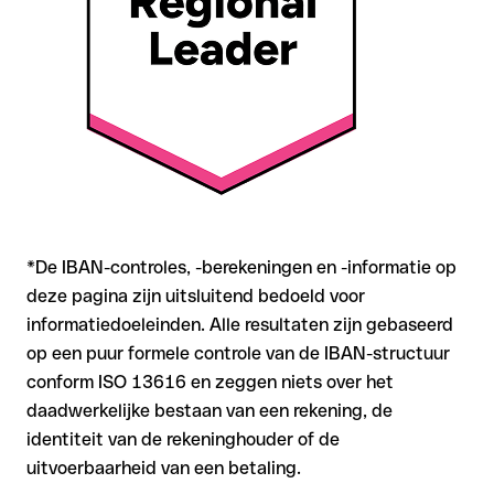
met onze gratis IBAN Checker op formele juistheid, en
bevestig de IBAN bij twijfel direct bij de ontvanger. Vooral bij
grotere bedragen of nieuwe zakenrelaties is deze
zorgvuldigheid essentieel.
*De IBAN-controles, -berekeningen en -informatie op
deze pagina zijn uitsluitend bedoeld voor
informatiedoeleinden. Alle resultaten zijn gebaseerd
op een puur formele controle van de IBAN-structuur
conform ISO 13616 en zeggen niets over het
daadwerkelijke bestaan van een rekening, de
identiteit van de rekeninghouder of de
uitvoerbaarheid van een betaling.