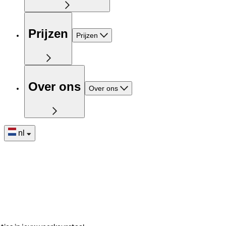
Prijzen
Prijzen
Over ons
Over ons
nl