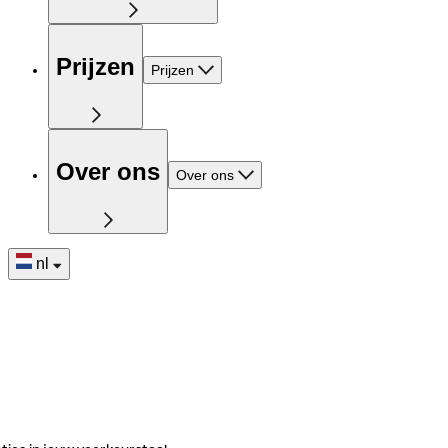
Prijzen
Prijzen
Over ons
Over ons
nl