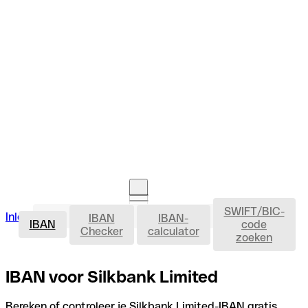
SWIFT/BIC-
IBAN
Inloggen
IBAN
IBAN-
Rekening openen
IBAN
code
Checker
calculator
zoeken
IBAN voor Silkbank Limited
Bereken of controleer je Silkbank Limited-IBAN gratis,