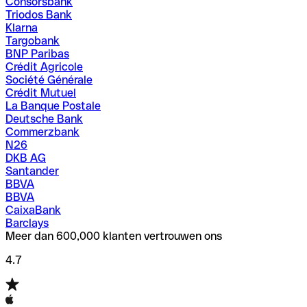
Consorsbank
Triodos Bank
Klarna
Targobank
BNP Paribas
Crédit Agricole
Société Générale
Crédit Mutuel
La Banque Postale
Deutsche Bank
Commerzbank
N26
DKB AG
Santander
BBVA
BBVA
CaixaBank
Barclays
Meer dan 600,000 klanten vertrouwen ons
4.7