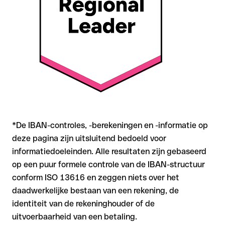
Aanbeveling
: Controleer elke IBAN vóór een overschrijving op
formele juistheid met onze gratis IBAN Checker, en bevestig
de IBAN bij twijfel rechtstreeks bij de ontvanger. Zeker bij
grotere bedragen of nieuwe zakenrelaties is deze
zorgvuldigheid essentieel.
*De IBAN-controles, -berekeningen en -informatie op
deze pagina zijn uitsluitend bedoeld voor
informatiedoeleinden. Alle resultaten zijn gebaseerd
op een puur formele controle van de IBAN-structuur
conform ISO 13616 en zeggen niets over het
daadwerkelijke bestaan van een rekening, de
identiteit van de rekeninghouder of de
uitvoerbaarheid van een betaling.