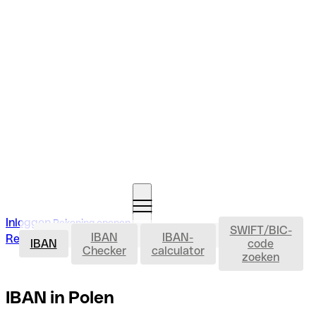
Inloggen
Rekening openen
SWIFT/BIC-
IBAN
IBAN
IBAN-
Rekening openen
IBAN
code
Checker
calculator
zoeken
IBAN in Polen