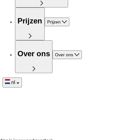
Prijzen
Prijzen
Over ons
Over ons
nl