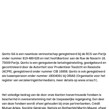
Qonto SA is een naamloze vennootschap geregistreerd bij de RCS van Parijs
onder nummer 819 489 626 en met hoofdkantoor aan de Rue de Navarin 18,
75009 Parijs. Qonto is een gereguleerde betalingsinstelling, goedgekeurd en
gecontroleerd door de Autoriteit voor Prudentieel Toezicht en Resolutie
(ACPR), geregistreerd onder nummer CIB 16958. Qonto is ook geregistreerd
als tussenpersoon onder nummer 18004091 bij ORIAS (Organisatie voor het
register van verzekeringsintermediairs, meer details op www.orias.fr).
Het volledige bedrag van de door onze klanten toevertrouwde fondsen is
beschermd in overeenstemming met de toepasselijke regelgeving. Een deel
van deze fondsen wordt ofwel gehouden bij onze partnerbanken, Crédit
Mutuel Arkéa, Société Générale, Natixis en Rothschild Martin Maurel, ofwel