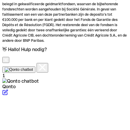
belegd in gekwalificeerde geldmarktfondsen, waarvan de bijbehorende
fondsrechten worden aangehouden bij Société Générale. In geval van
faillissement van een van deze partnerbanken zijn de deposito’s tot
€100.000 per bank en per klant gedekt door het Fonds de Garantie des
Dépôts et de Résolution (FGDR). Het resterende deel van de fondsen is
volledig gedekt door twee onafhankelijke garanties: één verleend door
Crédit Agricole CIB, een dochteronderneming van Crédit Agricole S.A., en de
andere door BNP Paribas.
👋 Hallo! Hulp nodig?
1
Qonto