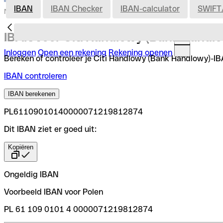
IBAN
IBAN Checker
IBAN-calculator
SWIFT
Nederland
IBAN voor Citi Handlowy (Bank Handl
Inloggen
Open een rekening
Rekening openen
Bereken of controleer je Citi Handlowy (Bank Handlowy)-IBAN
IBAN controleren
IBAN berekenen
PL61109010140000071219812874
Dit IBAN ziet er goed uit:
Kopiëren
Ongeldig IBAN
Voorbeeld IBAN voor Polen
PL 61 109 0101 4 0000071219812874