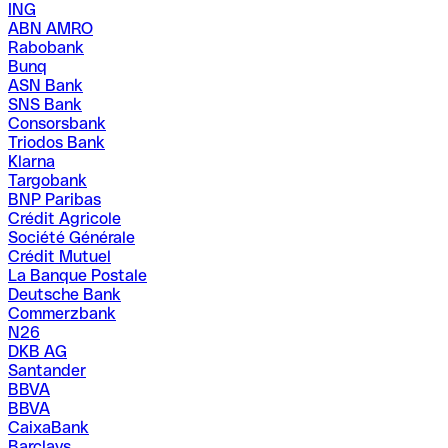
ING
ABN AMRO
Rabobank
Bunq
ASN Bank
SNS Bank
Consorsbank
Triodos Bank
Klarna
Targobank
BNP Paribas
Crédit Agricole
Société Générale
Crédit Mutuel
La Banque Postale
Deutsche Bank
Commerzbank
N26
DKB AG
Santander
BBVA
BBVA
CaixaBank
Barclays