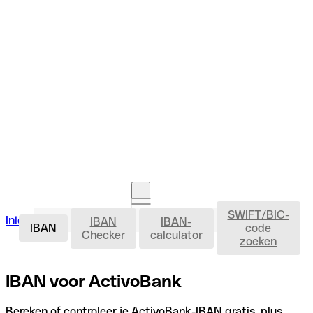
SWIFT/BIC-
IBAN
Inloggen
IBAN
IBAN-
Rekening openen
IBAN
code
Checker
calculator
zoeken
IBAN voor ActivoBank
Bereken of controleer je ActivoBank-IBAN gratis, plus