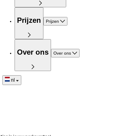
Prijzen
Prijzen
Over ons
Over ons
nl