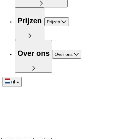
Prijzen
Prijzen
Over ons
Over ons
nl