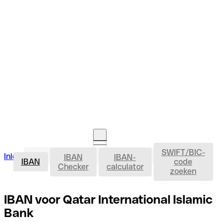
SWIFT/BIC-
IBAN
Inloggen
IBAN
IBAN-
Rekening openen
IBAN
code
Checker
calculator
zoeken
IBAN voor Qatar International Islamic
Bank