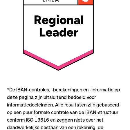
zich mee
Aanbeveling
: Controleer elke IBAN vóór een
overschrijving
met onze gratis IBAN Checker op formele juistheid, en
bevestig de IBAN bij twijfel direct bij de ontvanger. Vooral bij
grotere bedragen of nieuwe zakenrelaties is deze
zorgvuldigheid essentieel.
*De IBAN-controles, -berekeningen en -informatie op
deze pagina zijn uitsluitend bedoeld voor
informatiedoeleinden. Alle resultaten zijn gebaseerd
op een puur formele controle van de IBAN-structuur
conform ISO 13616 en zeggen niets over het
daadwerkelijke bestaan van een rekening, de