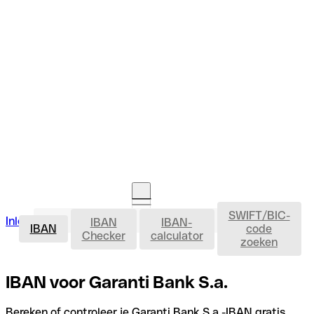
SWIFT/BIC-
IBAN
Inloggen
IBAN
IBAN-
Rekening openen
IBAN
code
Checker
calculator
zoeken
IBAN voor Garanti Bank S.a.
Bereken of controleer je Garanti Bank S.a.-IBAN gratis,