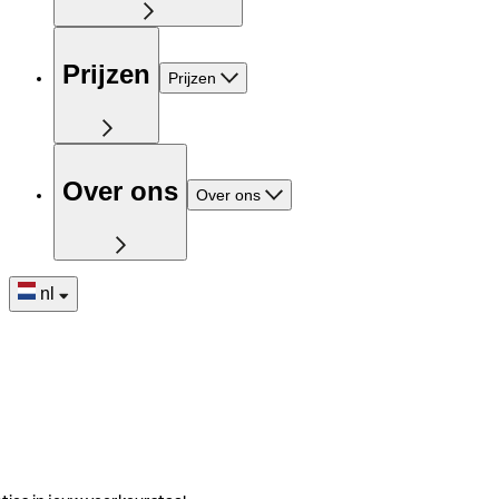
Prijzen
Prijzen
Over ons
Over ons
nl