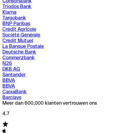
Consorsbank
Triodos Bank
Klarna
Targobank
BNP Paribas
Crédit Agricole
Société Générale
Crédit Mutuel
La Banque Postale
Deutsche Bank
Commerzbank
N26
DKB AG
Santander
BBVA
BBVA
CaixaBank
Barclays
Meer dan 600,000 klanten vertrouwen ons
4.7