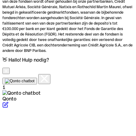
van deze fondsen wordt ofwel gehouden bij onze partnerbanken, Crédit
Mutuel Arkéa, Société Générale, Natixis en Rothschild Martin Maurel, ofwel
belegd in gekwalificeerde geldmarktfondsen, waarvan de bijbehorende
fondsrechten worden aangehouden bij Société Générale. In geval van
faillissement van een van deze partnerbanken zijn de deposito’s tot
€100.000 per bank en per klant gedekt door het Fonds de Garantie des
Dépôts et de Résolution (FGDR). Het resterende deel van de fondsen is
volledig gedekt door twee onafhankelijke garanties: één verleend door
Crédit Agricole CIB, een dochteronderneming van Crédit Agricole S.A., en de
andere door BNP Paribas.
👋 Hallo! Hulp nodig?
1
Qonto