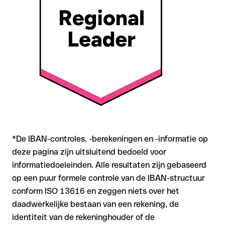
zich mee
Aanbeveling
: Controleer elke IBAN vóór een overschrijving op
formele juistheid met onze gratis IBAN Checker, en bevestig
de IBAN bij twijfel rechtstreeks bij de ontvanger. Zeker bij
grotere bedragen of nieuwe zakenrelaties is deze
zorgvuldigheid essentieel.
*De IBAN-controles, -berekeningen en -informatie op
deze pagina zijn uitsluitend bedoeld voor
informatiedoeleinden. Alle resultaten zijn gebaseerd
op een puur formele controle van de IBAN-structuur
conform ISO 13616 en zeggen niets over het
daadwerkelijke bestaan van een rekening, de
identiteit van de rekeninghouder of de