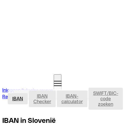
Inloggen
Rekening openen
SWIFT/BIC-
IBAN
IBAN
IBAN-
Rekening openen
IBAN
code
Checker
calculator
zoeken
IBAN in Slovenië