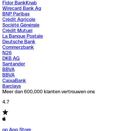
Fidor BankKnab
Wirecard Bank Ag
BNP Paribas
Crédit Agricole
Société Générale
Crédit Mutuel
La Banque Postale
Deutsche Bank
Commerzbank
N26
DKB AG
Santander
BBVA
BBVA
CaixaBank
Barclays
Meer dan 600,000 klanten vertrouwen ons
4.7
op App Store