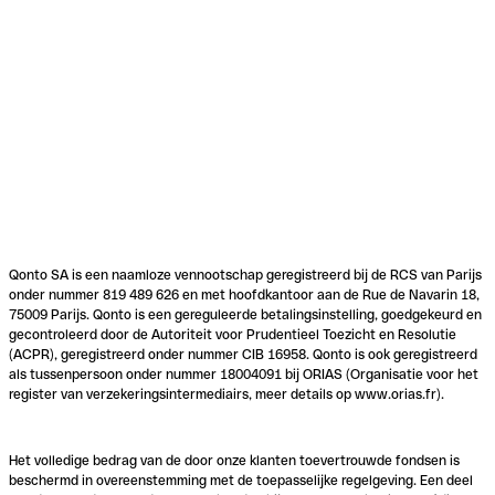
Qonto SA is een naamloze vennootschap geregistreerd bij de RCS van Parijs
onder nummer 819 489 626 en met hoofdkantoor aan de Rue de Navarin 18,
75009 Parijs. Qonto is een gereguleerde betalingsinstelling, goedgekeurd en
gecontroleerd door de Autoriteit voor Prudentieel Toezicht en Resolutie
(ACPR), geregistreerd onder nummer CIB 16958. Qonto is ook geregistreerd
als tussenpersoon onder nummer 18004091 bij ORIAS (Organisatie voor het
register van verzekeringsintermediairs, meer details op www.orias.fr).
Het volledige bedrag van de door onze klanten toevertrouwde fondsen is
beschermd in overeenstemming met de toepasselijke regelgeving. Een deel