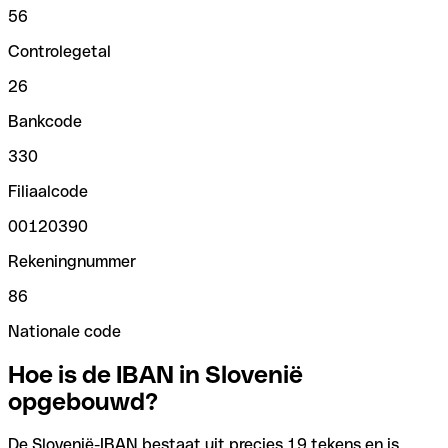
56
Controlegetal
26
Bankcode
330
Filiaalcode
00120390
Rekeningnummer
86
Nationale code
Hoe is de IBAN in Slovenië
opgebouwd?
De Slovenië-IBAN bestaat uit precies 19 tekens en is