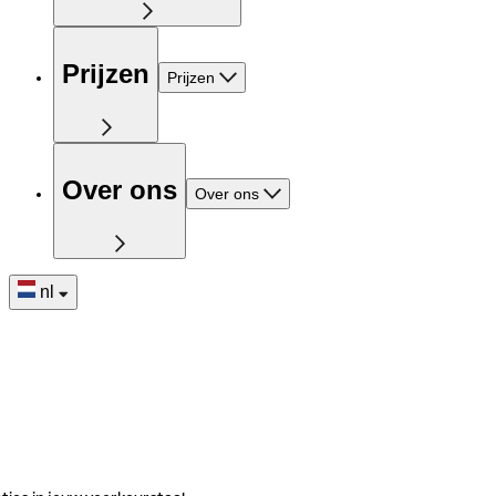
Prijzen
Prijzen
Over ons
Over ons
nl