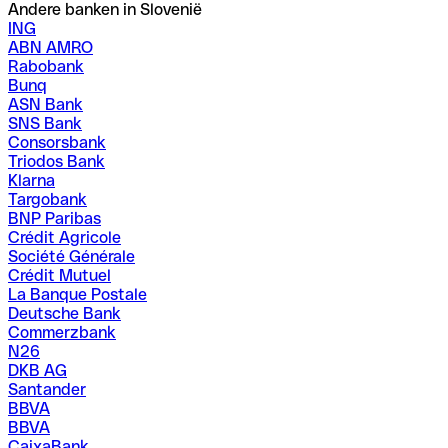
Andere banken in Slovenië
ING
ABN AMRO
Rabobank
Bunq
ASN Bank
SNS Bank
Consorsbank
Triodos Bank
Klarna
Targobank
BNP Paribas
Crédit Agricole
Société Générale
Crédit Mutuel
La Banque Postale
Deutsche Bank
Commerzbank
N26
DKB AG
Santander
BBVA
BBVA
CaixaBank