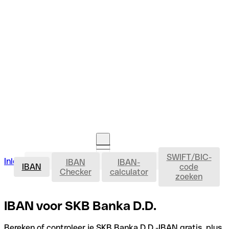
SWIFT/BIC-
IBAN
Inloggen
IBAN
IBAN-
Rekening openen
IBAN
code
Checker
calculator
zoeken
IBAN voor SKB Banka D.D.
Bereken of controleer je SKB Banka D.D.-IBAN gratis, plus