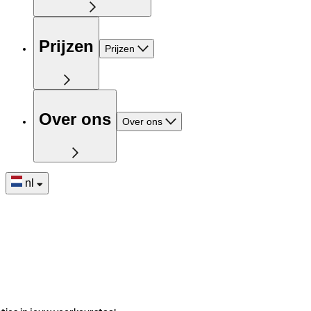
Prijzen
Prijzen
Over ons
Over ons
nl