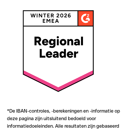
de ontvanger het geld al heeft opgenomen
Bij internationale overschrijvingen buiten SEPA is
terugvordering aanzienlijk complexer en brengt kosten met
zich mee
Aanbeveling
: Controleer elke IBAN vóór een
overschrijving
met onze gratis IBAN Checker op formele juistheid, en
bevestig de IBAN bij twijfel direct bij de ontvanger. Vooral bij
grotere bedragen of nieuwe zakenrelaties is deze
zorgvuldigheid essentieel.
*De IBAN-controles, -berekeningen en -informatie op
deze pagina zijn uitsluitend bedoeld voor
informatiedoeleinden. Alle resultaten zijn gebaseerd