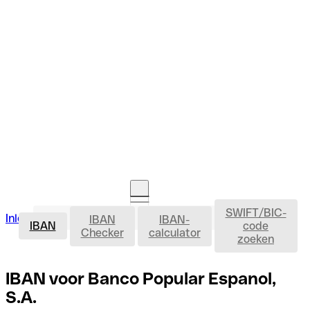
SWIFT/BIC-
IBAN
Inloggen
IBAN
IBAN-
Rekening openen
IBAN
code
Checker
calculator
zoeken
IBAN voor Banco Popular Espanol,
S.A.