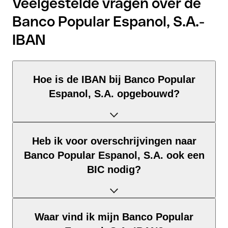
Veelgestelde vragen over de
Banco Popular Espanol, S.A.-
IBAN
Hoe is de IBAN bij Banco Popular
Espanol, S.A. opgebouwd?
De Spanje-IBAN bestaat uit precies 24 tekens en is
Heb ik voor overschrijvingen naar
opgebouwd uit drie elementen:
Banco Popular Espanol, S.A. ook een
Landcode (positie 1–2): Spanje identificeert Spanje volgens
BIC nodig?
ISO 3166-1.
Controlegetal (positie 3–4): Berekend via de modulo-97-
methode; maakt automatische validatie mogelijk.
Dat hangt af van de bestemming van je overschrijving:
Waar vind ik mijn Banco Popular
BBAN (positie 5–24): De nationale rekeningidentificatie –