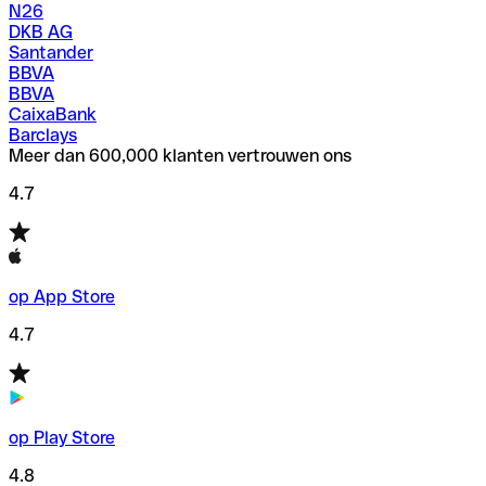
N26
DKB AG
Santander
BBVA
BBVA
CaixaBank
Barclays
Meer dan 600,000 klanten vertrouwen ons
4.7
op App Store
4.7
op Play Store
4.8