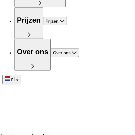
Prijzen
Prijzen
Over ons
Over ons
nl