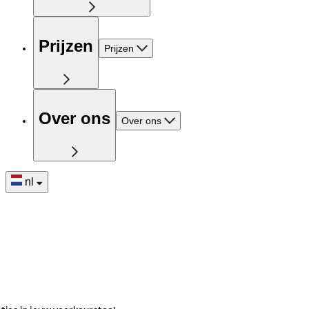
Prijzen
Prijzen
Over ons
Over ons
nl