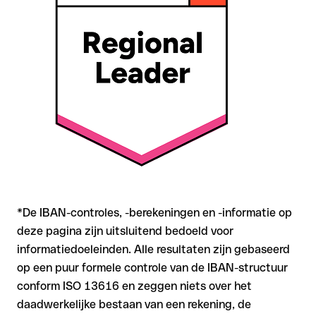
zich mee
Aanbeveling
: Controleer elke IBAN vóór een
overschrijving
met onze gratis IBAN Checker op formele juistheid, en
bevestig de IBAN bij twijfel direct bij de ontvanger. Vooral bij
grotere bedragen of nieuwe zakenrelaties is deze
zorgvuldigheid essentieel.
*De IBAN-controles, -berekeningen en -informatie op
deze pagina zijn uitsluitend bedoeld voor
informatiedoeleinden. Alle resultaten zijn gebaseerd
op een puur formele controle van de IBAN-structuur
conform ISO 13616 en zeggen niets over het
daadwerkelijke bestaan van een rekening, de