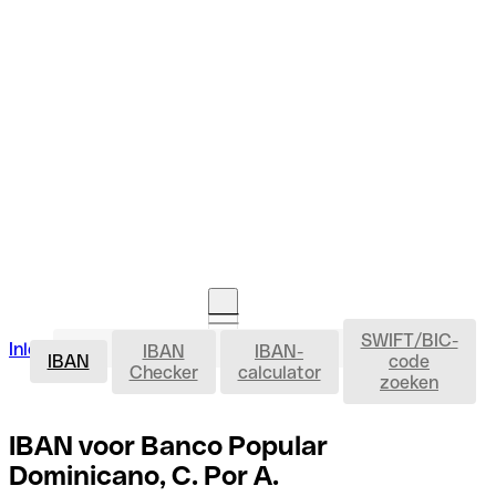
SWIFT/BIC-
IBAN
Inloggen
IBAN
IBAN-
Rekening openen
IBAN
code
Checker
calculator
zoeken
IBAN voor Banco Popular
Dominicano, C. Por A.