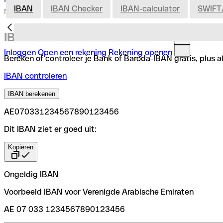
IBAN
IBAN Checker
IBAN-calculator
SWIFT
Nederland
IBAN voor Bank of Baroda
Inloggen
Open een rekening
Rekening openen
Bereken of controleer je Bank of Baroda-IBAN gratis, plus a
IBAN controleren
IBAN berekenen
AE070331234567890123456
Dit IBAN ziet er goed uit:
Kopiëren
Ongeldig IBAN
Voorbeeld IBAN voor Verenigde Arabische Emiraten
AE 07 033 1234567890123456