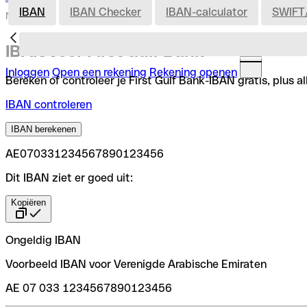
IBAN
IBAN Checker
IBAN-calculator
SWIFT
Nederland
IBAN voor First Gulf Bank
Inloggen
Open een rekening
Rekening openen
Bereken of controleer je First Gulf Bank-IBAN gratis, plus a
IBAN controleren
IBAN berekenen
AE070331234567890123456
Dit IBAN ziet er goed uit:
Kopiëren
Ongeldig IBAN
Voorbeeld IBAN voor Verenigde Arabische Emiraten
AE 07 033 1234567890123456