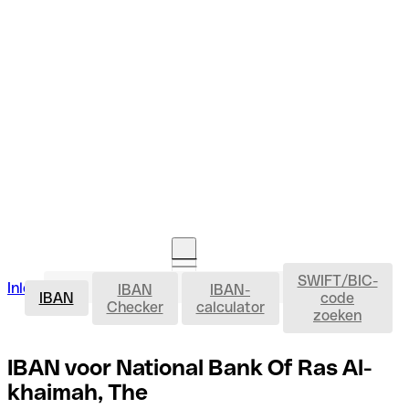
SWIFT/BIC-
IBAN
Inloggen
IBAN
IBAN-
Rekening openen
IBAN
code
Checker
calculator
zoeken
IBAN voor National Bank Of Ras Al-
khaimah, The