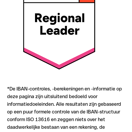
zich mee
Aanbeveling
: Controleer elke IBAN vóór een
overschrijving
met onze gratis IBAN Checker op formele juistheid, en
bevestig de IBAN bij twijfel direct bij de ontvanger. Vooral bij
grotere bedragen of nieuwe zakenrelaties is deze
zorgvuldigheid essentieel.
*De IBAN-controles, -berekeningen en -informatie op
deze pagina zijn uitsluitend bedoeld voor
informatiedoeleinden. Alle resultaten zijn gebaseerd
op een puur formele controle van de IBAN-structuur
conform ISO 13616 en zeggen niets over het
daadwerkelijke bestaan van een rekening, de