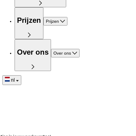
Prijzen
Prijzen
Over ons
Over ons
nl