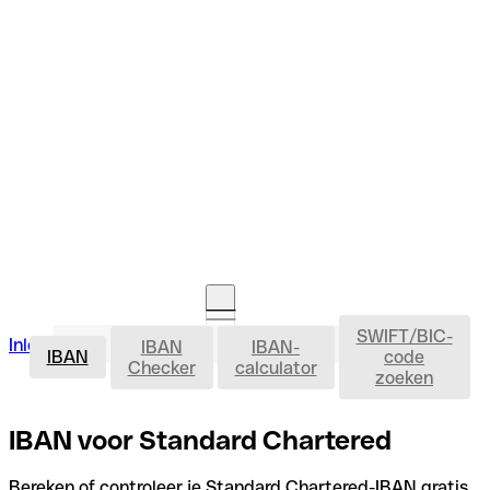
SWIFT/BIC-
IBAN
Inloggen
IBAN
IBAN-
Rekening openen
IBAN
code
Checker
calculator
zoeken
IBAN voor Standard Chartered
Bereken of controleer je Standard Chartered-IBAN gratis,