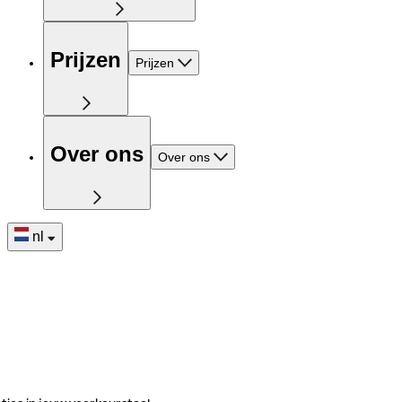
Prijzen
Prijzen
Over ons
Over ons
nl