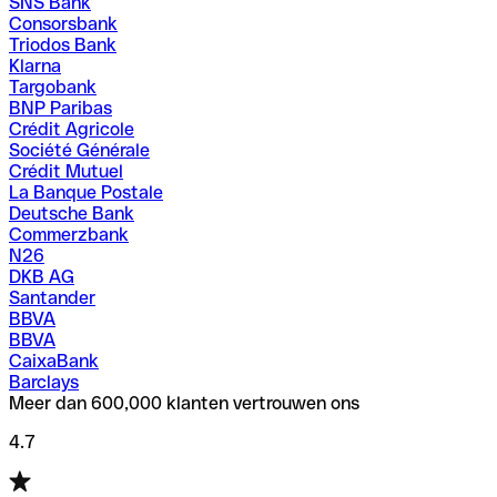
SNS Bank
Consorsbank
Triodos Bank
Klarna
Targobank
BNP Paribas
Crédit Agricole
Société Générale
Crédit Mutuel
La Banque Postale
Deutsche Bank
Commerzbank
N26
DKB AG
Santander
BBVA
BBVA
CaixaBank
Barclays
Meer dan 600,000 klanten vertrouwen ons
4.7