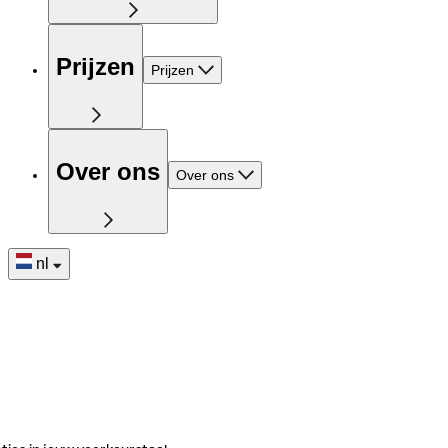
Prijzen
Prijzen
Over ons
Over ons
nl