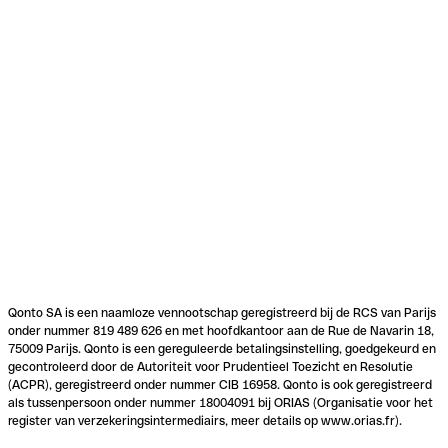
Qonto SA is een naamloze vennootschap geregistreerd bij de RCS van Parijs
onder nummer 819 489 626 en met hoofdkantoor aan de Rue de Navarin 18,
75009 Parijs. Qonto is een gereguleerde betalingsinstelling, goedgekeurd en
gecontroleerd door de Autoriteit voor Prudentieel Toezicht en Resolutie
(ACPR), geregistreerd onder nummer CIB 16958. Qonto is ook geregistreerd
als tussenpersoon onder nummer 18004091 bij ORIAS (Organisatie voor het
register van verzekeringsintermediairs, meer details op www.orias.fr).