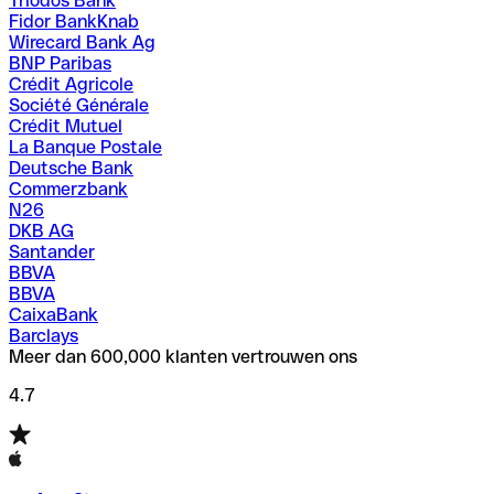
Triodos Bank
Fidor BankKnab
Wirecard Bank Ag
BNP Paribas
Crédit Agricole
Société Générale
Crédit Mutuel
La Banque Postale
Deutsche Bank
Commerzbank
N26
DKB AG
Santander
BBVA
BBVA
CaixaBank
Barclays
Meer dan 600,000 klanten vertrouwen ons
4.7