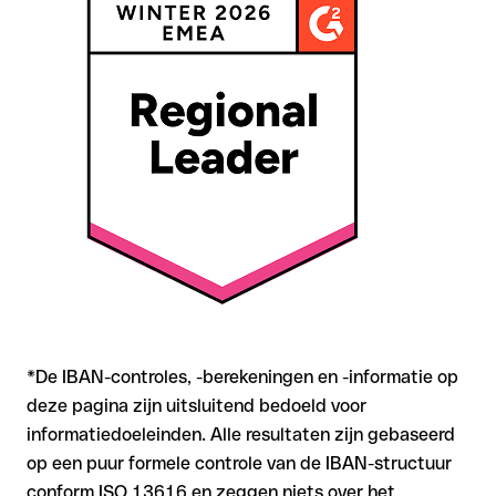
Bij internationale overschrijvingen buiten de SEPA-zone is
terugvordering aanzienlijk complexer en brengt kosten met
zich mee
Aanbeveling
: Controleer elke IBAN vóór een overschrijving op
formele juistheid met onze gratis IBAN Checker, en bevestig
de IBAN bij twijfel rechtstreeks bij de ontvanger. Zeker bij
grotere bedragen of nieuwe zakenrelaties is deze
zorgvuldigheid essentieel.
*De IBAN-controles, -berekeningen en -informatie op
deze pagina zijn uitsluitend bedoeld voor
informatiedoeleinden. Alle resultaten zijn gebaseerd
op een puur formele controle van de IBAN-structuur
conform ISO 13616 en zeggen niets over het