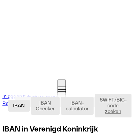
Inloggen
Rekening openen
SWIFT/BIC-
IBAN
IBAN
IBAN-
Rekening openen
IBAN
code
Checker
calculator
zoeken
IBAN in Verenigd Koninkrijk