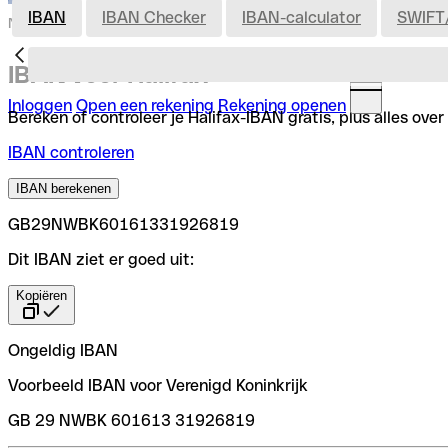
IBAN
IBAN Checker
IBAN-calculator
SWIFT
Nederland
IBAN voor Halifax
Inloggen
Open een rekening
Rekening openen
Bereken of controleer je Halifax-IBAN gratis, plus alles ove
IBAN controleren
IBAN berekenen
GB29NWBK60161331926819
Dit IBAN ziet er goed uit:
Kopiëren
Ongeldig IBAN
Voorbeeld IBAN voor Verenigd Koninkrijk
GB 29 NWBK 601613 31926819