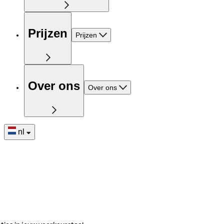
Prijzen
Prijzen
Over ons
Over ons
nl