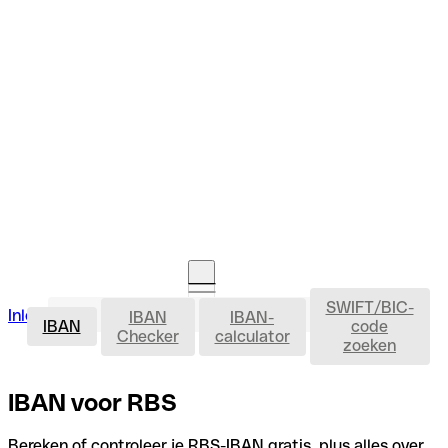
SWIFT/BIC-
IBAN
Inloggen
IBAN
IBAN-
Rekening openen
IBAN
code
Checker
calculator
zoeken
IBAN voor RBS
Bereken of controleer je RBS-IBAN gratis, plus alles over