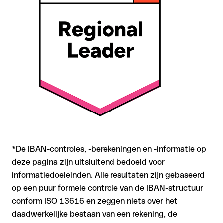
zich mee
Aanbeveling
: Controleer elke IBAN vóór een
overschrijving
met onze gratis IBAN Checker op formele juistheid, en
bevestig de IBAN bij twijfel direct bij de ontvanger. Vooral bij
grotere bedragen of nieuwe zakenrelaties is deze
zorgvuldigheid essentieel.
*De IBAN-controles, -berekeningen en -informatie op
deze pagina zijn uitsluitend bedoeld voor
informatiedoeleinden. Alle resultaten zijn gebaseerd
op een puur formele controle van de IBAN-structuur
conform ISO 13616 en zeggen niets over het
daadwerkelijke bestaan van een rekening, de