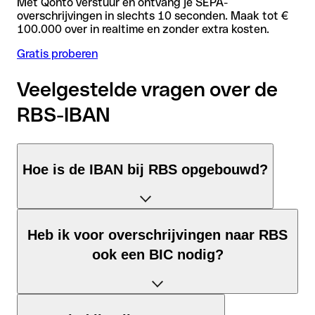
Met Qonto verstuur en ontvang je SEPA-
overschrijvingen in slechts 10 seconden. Maak tot €
100.000 over in realtime en zonder extra kosten.
Gratis proberen
Veelgestelde vragen over de
RBS-IBAN
Hoe is de IBAN bij RBS opgebouwd?
De Verenigd Koninkrijk-IBAN bestaat uit precies 22 tekens en
Heb ik voor overschrijvingen naar RBS
is opgebouwd uit drie elementen:
ook een BIC nodig?
Landcode (positie 1–2): Verenigd Koninkrijk identificeert
Verenigd Koninkrijk volgens ISO 3166-1.
Controlegetal (positie 3–4): Berekend via de modulo-97-
Dat hangt af van de bestemming van je overschrijving: