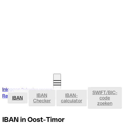
Inloggen
Rekening openen
SWIFT/BIC-
IBAN
IBAN
IBAN-
Rekening openen
IBAN
code
Checker
calculator
zoeken
IBAN in Oost-Timor