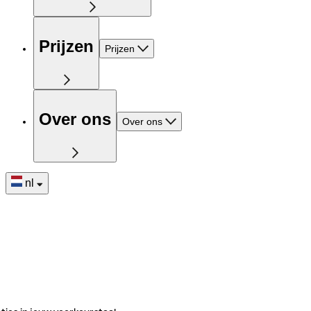
Prijzen
Prijzen
Over ons
Over ons
nl