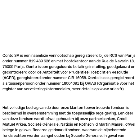
Qonto SA is een naamloze vennootschap geregistreerd bij de RCS van Parijs
onder nummer 819 489 626 en met hoofdkantoor aan de Rue de Navarin 18,
75009 Parijs. Qonto is een gereguleerde betalingsinstelling, goedgekeurd en
gecontroleerd door de Autoriteit voor Prudentieel Toezicht en Resolutie
(ACPR), geregistreerd onder nummer CIB 16958. Qonto is ook geregistreerd
als tussenpersoon onder nummer 18004091 bij ORIAS (Organisatie voor het
register van verzekeringsintermediairs, meer details op www.orias.fr).
Het volledige bedrag van de door onze klanten toevertrouwde fondsen is
beschermd in overeenstemming met de toepasselijke regelgeving. Een deel
van deze fondsen wordt ofwel gehouden bij onze partnerbanken, Crédit
Mutuel Arkéa, Société Générale, Natixis en Rothschild Martin Maurel, ofwel
belegd in gekwalificeerde geldmarktfondsen, waarvan de bijbehorende
fondsrechten worden aangehouden bij Société Générale. In geval van