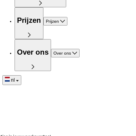
Prijzen
Prijzen
Over ons
Over ons
nl