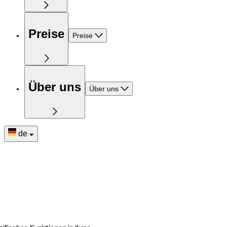
Preise
Preise
Über uns
Über uns
de