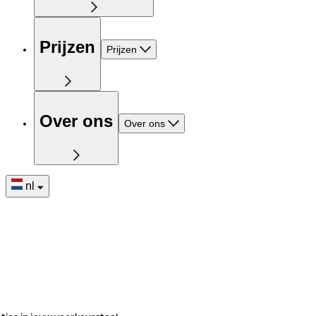
Prijzen
Prijzen
Over ons
Over ons
nl