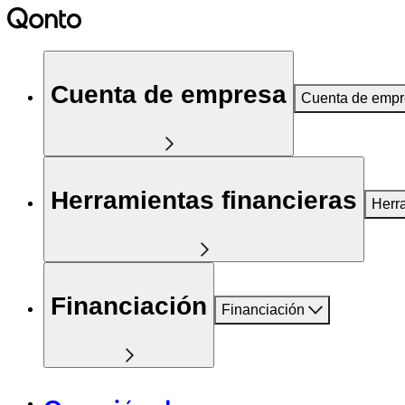
Cuenta de empresa
Cuenta de emp
Herramientas financieras
Herr
Financiación
Financiación