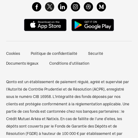
Glossaire de Finance
FAQ & Support client
Cartes Business
Centre de ressources
Qonto Avis
Gestion des dépenses pro
Attestation de dépôt de capital
Nous contacter
Pré-comptabilité simplifiée
Documents pour ouverture d'un compte bancaire
Témoignages clients
Factures clients
professionnel
Cookies
Politique de confidentialité
Sécurité
Finpal - Notre communauté finance
Financements et prêts
Comparer les banques pro
Documents légaux
Conditions d’utilisation
Recommander Qonto
Compte pro freelance
Qonto vs Revolut
Plan du site
Compte pro auto-entrepreneur
Qonto vs Shine
Qonto est un établissement de paiement régulé, agréé et supervisé par
l'Autorité de Contrôle Prudentiel et de Résolution (ACPR), enregistré
Compte pro SARL
Codes BIC/SWIFT
sous le numéro CIB 16958. L'intégralité des fonds déposés par nos
clients est protégée conformément à la réglementation applicable. Une
Compte pro SASU
Calculateur de TVA
partie de ces fonds est cantonnée chez nos banques partenaires : le
Compte bancaire associations
Simulateur des frais kilométriques
Crédit Mutuel Arkéa et Natixis. En cas de faillite de l’une d’elles, les
dépôts sont couverts par le Fonds de Garantie des Dépôts et de
Compte pro SCI
Résolution (FGDR) à hauteur de 100 000 € par établissement et par