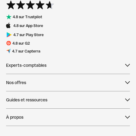
4.8 sur Trustpilot
4.8 sur App Store
4.7 sur Play Store
4.8 sur G2
4.7 sur Capterra
Experts-comptables
Devenir expert-comptable partenaire
Nos offres
Dépôt de capital initial pour les clients des
Tarifs
comptables
Guides et ressources
Compte pro en ligne
Dougs
Qonto Product Tour
À propos
Création d'entreprise
Acasi
Blog
Histoire et valeurs
Dépôt de capital