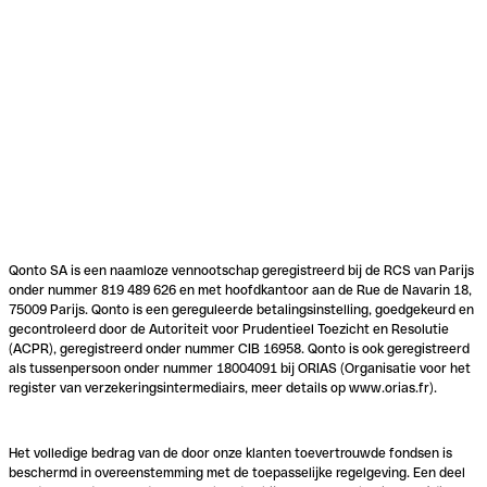
Qonto SA is een naamloze vennootschap geregistreerd bij de RCS van Parijs
onder nummer 819 489 626 en met hoofdkantoor aan de Rue de Navarin 18,
75009 Parijs. Qonto is een gereguleerde betalingsinstelling, goedgekeurd en
gecontroleerd door de Autoriteit voor Prudentieel Toezicht en Resolutie
(ACPR), geregistreerd onder nummer CIB 16958. Qonto is ook geregistreerd
als tussenpersoon onder nummer 18004091 bij ORIAS (Organisatie voor het
register van verzekeringsintermediairs, meer details op www.orias.fr).
Het volledige bedrag van de door onze klanten toevertrouwde fondsen is
beschermd in overeenstemming met de toepasselijke regelgeving. Een deel