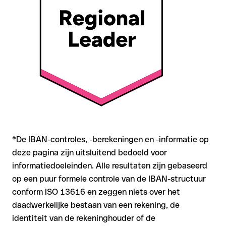
zich mee
Aanbeveling
: Controleer elke IBAN vóór een overschrijving op
formele juistheid met onze gratis IBAN Checker, en bevestig
de IBAN bij twijfel rechtstreeks bij de ontvanger. Zeker bij
grotere bedragen of nieuwe zakenrelaties is deze
zorgvuldigheid essentieel.
*De IBAN-controles, -berekeningen en -informatie op
deze pagina zijn uitsluitend bedoeld voor
informatiedoeleinden. Alle resultaten zijn gebaseerd
op een puur formele controle van de IBAN-structuur
conform ISO 13616 en zeggen niets over het
daadwerkelijke bestaan van een rekening, de
identiteit van de rekeninghouder of de