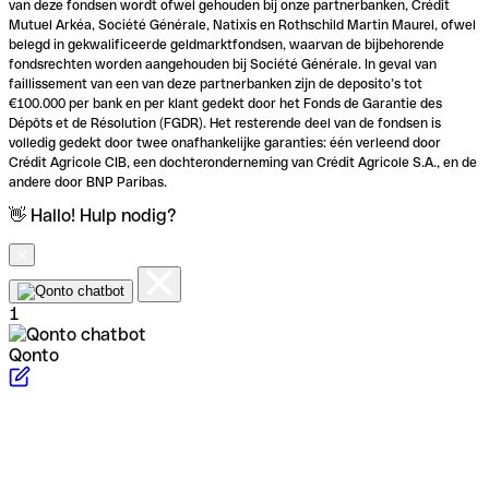
van deze fondsen wordt ofwel gehouden bij onze partnerbanken, Crédit
Mutuel Arkéa, Société Générale, Natixis en Rothschild Martin Maurel, ofwel
belegd in gekwalificeerde geldmarktfondsen, waarvan de bijbehorende
fondsrechten worden aangehouden bij Société Générale. In geval van
faillissement van een van deze partnerbanken zijn de deposito’s tot
€100.000 per bank en per klant gedekt door het Fonds de Garantie des
Dépôts et de Résolution (FGDR). Het resterende deel van de fondsen is
volledig gedekt door twee onafhankelijke garanties: één verleend door
Crédit Agricole CIB, een dochteronderneming van Crédit Agricole S.A., en de
andere door BNP Paribas.
👋 Hallo! Hulp nodig?
1
Qonto