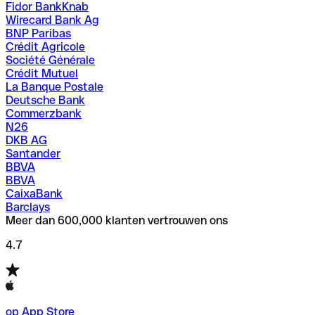
Fidor BankKnab
Wirecard Bank Ag
BNP Paribas
Crédit Agricole
Société Générale
Crédit Mutuel
La Banque Postale
Deutsche Bank
Commerzbank
N26
DKB AG
Santander
BBVA
BBVA
CaixaBank
Barclays
Meer dan 600,000 klanten vertrouwen ons
4.7
op App Store