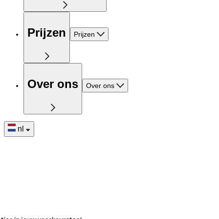
Prijzen
Prijzen
Over ons
Over ons
nl