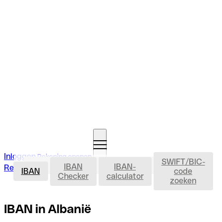
Inloggen
Rekening openen
SWIFT/BIC-
IBAN
IBAN
IBAN-
Rekening openen
IBAN
code
Checker
calculator
zoeken
IBAN in Albanië