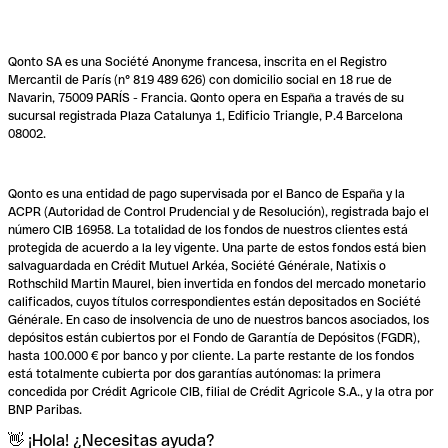
Qonto SA es una Société Anonyme francesa, inscrita en el Registro
Mercantil de París (n° 819 489 626) con domicilio social en 18 rue de
Navarin, 75009 PARÍS - Francia. Qonto opera en España a través de su
sucursal registrada Plaza Catalunya 1, Edificio Triangle, P.4 Barcelona
08002.
Qonto es una entidad de pago supervisada por el Banco de España y la
ACPR (Autoridad de Control Prudencial y de Resolución), registrada bajo el
número CIB 16958. La totalidad de los fondos de nuestros clientes está
protegida de acuerdo a la ley vigente. Una parte de estos fondos está bien
salvaguardada en Crédit Mutuel Arkéa, Société Générale, Natixis o
Rothschild Martin Maurel, bien invertida en fondos del mercado monetario
calificados, cuyos títulos correspondientes están depositados en Société
Générale. En caso de insolvencia de uno de nuestros bancos asociados, los
depósitos están cubiertos por el Fondo de Garantía de Depósitos (FGDR),
hasta 100.000 € por banco y por cliente. La parte restante de los fondos
está totalmente cubierta por dos garantías autónomas: la primera
concedida por Crédit Agricole CIB, filial de Crédit Agricole S.A., y la otra por
BNP Paribas.
👋 ¡Hola! ¿Necesitas ayuda?