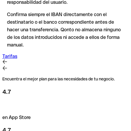
responsabilidad del usuario.
Recomendación
: Verifica siempre el IBAN antes de una
Confirma siempre el IBAN directamente con el
transferencia con nuestro
Verificador de IBAN
gratuito y, en
destinatario o el banco correspondiente antes de
caso de duda, confírmalo directamente con el destinatario.
hacer una transferencia. Qonto no almacena ninguno
Esta precaución es especialmente importante con importes
de los datos introducidos ni accede a ellos de forma
elevados o en nuevas relaciones comerciales.
manual.
Tarifas
Encuentra el mejor plan para las necesidades de tu negocio.
4.7
en App Store
4.7