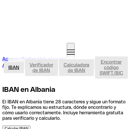
Acceso clientes
Abrir mi cuenta
Encontrar
IBAN
Verificador
Calculadora
Abrir mi cuenta
IBAN
código
de IBAN
de IBAN
SWIFT/BIC
IBAN en Albania
El IBAN en Albania tiene 28 caracteres y sigue un formato
fijo. Te explicamos su estructura, dónde encontrarlo y
cómo usarlo correctamente. Incluye herramienta gratuita
para verificarlo y calcularlo.
Calcular IBAN