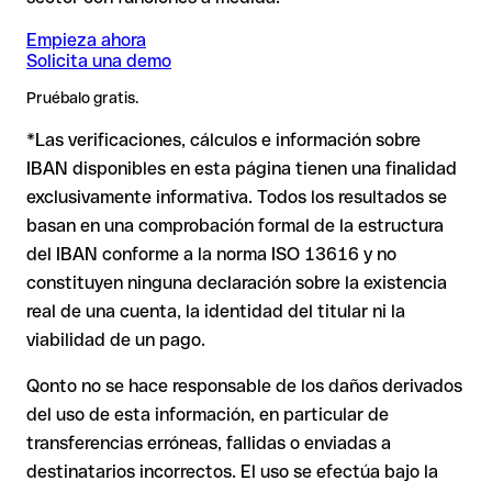
de tu cuenta, sin ningún perjuicio económico.
transferencias internacionales. Facilita al emisor el IBAN y
❌ No confirma la existencia de la cuenta.
el BIC; para pagos desde países fuera del área SEPA, el BIC
Empieza ahora
Solicita una demo
es imprescindible.
2. IBAN formalmente válido pero incorrecto
: aquí la
Consejo
: Antes de hacer una transferencia, confirma el IBAN
Pruébalo gratis.
situación es más delicada. Si el IBAN contiene un error que
directamente con el destinatario, especialmente en nuevas
*Las verificaciones, cálculos e información sobre
casualmente forma otra combinación formalmente válida, la
Nota
: en transferencias en divisas extranjeras (por ejemplo,
relaciones comerciales o con importes elevados.
transferencia se ejecuta hacia una cuenta ajena. En ese caso:
USD o GBP) pueden aplicarse comisiones de cambio
IBAN disponibles en esta página tienen una finalidad
adicionales. Consulta previamente las condiciones vigentes
exclusivamente informativa. Todos los resultados se
con Issue with interpolation.
basan en una comprobación formal de la estructura
El banco receptor está obligado a colaborar en la
del IBAN conforme a la norma ISO 13616 y no
recuperación de los fondos.
constituyen ninguna declaración sobre la existencia
Tu entidad puede iniciar un proceso de reclamación a
real de una cuenta, la identidad del titular ni la
petición tuya.
viabilidad de un pago.
La devolución no está garantizada, especialmente si el
destinatario ya ha retirado el dinero.
Qonto no se hace responsable de los daños derivados
del uso de esta información, en particular de
En transferencias internacionales fuera del área SEPA,
la recuperación es considerablemente más compleja y
transferencias erróneas, fallidas o enviadas a
conlleva comisiones adicionales.
destinatarios incorrectos. El uso se efectúa bajo la