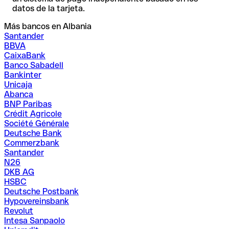
datos de la tarjeta.
Más bancos en Albania
Santander
BBVA
CaixaBank
Banco Sabadell
Bankinter
Unicaja
Abanca
BNP Paribas
Crédit Agricole
Société Générale
Deutsche Bank
Commerzbank
Santander
N26
DKB AG
HSBC
Deutsche Postbank
Hypovereinsbank
Revolut
Intesa Sanpaolo