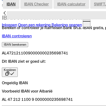
IBAN
IBAN Checker
IBAN-calculator
SWIFT
Nederland
IBAN voor Raiffeisen Bank Sh.a.
Inloggen
Open een rekening
Rekening openen
Bereken of controleer je Raiffeisen Bank Sh.a.-IBAN gratis, 
IBAN controleren
IBAN berekenen
AL47212110090000000235698741
Dit IBAN ziet er goed uit:
Kopiëren
Ongeldig IBAN
Voorbeeld IBAN voor Albanië
AL 47 212 1100 9 0000000235698741