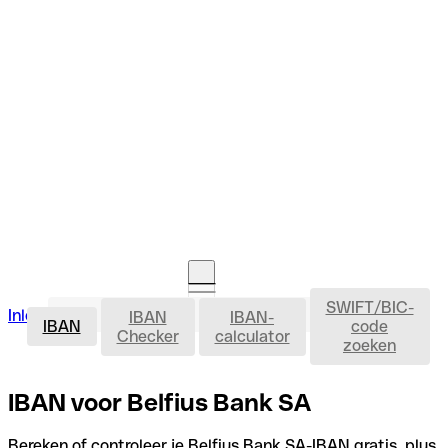
SWIFT/BIC-
IBAN
Inloggen
IBAN
IBAN-
Rekening openen
IBAN
code
Checker
calculator
zoeken
IBAN voor Belfius Bank SA
Bereken of controleer je Belfius Bank SA-IBAN gratis, plus