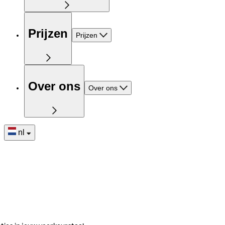
Prijzen
Prijzen
Over ons
Over ons
nl