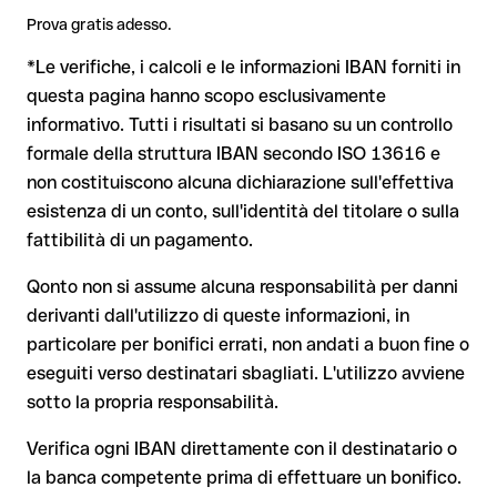
matematici e non corrispondere ad alcun conto reale.
potrebbero applicarsi commissioni di cambio. Verifica le
In questo caso:
Prova gratis adesso.
Questo accade quando le cifre vengono scambiate
condizioni vigenti presso Belfius Bank SA prima di procedere.
generando per caso un'altra combinazione formalmente
La banca destinataria è tenuta a collaborare per il recupero
*Le verifiche, i calcoli e le informazioni IBAN forniti in
valida.
dei fondi
questa pagina hanno scopo esclusivamente
Il tuo istituto avvia su richiesta una procedura di richiamo
informativo. Tutti i risultati si basano su un controllo
Il rimborso non è però garantito, soprattutto se il
formale della struttura IBAN secondo ISO 13616 e
Dal 9 ottobre 2025, prima della conferma del pagamento, la
destinatario ha già prelevato il denaro
non costituiscono alcuna dichiarazione sull'effettiva
tua banca verifica la
corrispondenza tra l'IBAN e il nome del
beneficiario
e te lo comunica. Questo controllo non blocca il
Per i bonifici internazionali fuori dall'area SEPA, il recupero è
esistenza di un conto, sull'identità del titolare o sulla
pagamento, la decisione finale resta tua, e non si applica ai
molto più complesso e comporta commissioni aggiuntive
fattibilità di un pagamento.
bonifici al di fuori dell'area SEPA.
Nota sulla Verifica del Beneficiario (VoP)
: dal 2025, per i
Qonto non si assume alcuna responsabilità per danni
bonifici SEPA in euro, prima della conferma del pagamento la
derivanti dall'utilizzo di queste informazioni, in
tua banca verifica la corrispondenza tra l'IBAN e il nome del
Consiglio
: chiedi al destinatario di confermare l'IBAN per
particolare per bonifici errati, non andati a buon fine o
beneficiario. Se i dati non coincidono, ricevi un avviso che ti
iscritto, soprattutto in caso di nuovi rapporti commerciali o
consente di individuare l'errore prima di procedere. Questo
eseguiti verso destinatari sbagliati. L'utilizzo avviene
importi elevati. L'esistenza di un conto può essere verificata
controllo non blocca il pagamento, la decisione finale resta
sotto la propria responsabilità.
esclusivamente da Belfius Bank SA stessa o tramite un
tua, e non si applica ai bonifici al di fuori dell'area SEPA.
bonifico di prova.
Verifica ogni IBAN direttamente con il destinatario o
la banca competente prima di effettuare un bonifico.