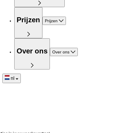
Prijzen
Prijzen
Over ons
Over ons
nl