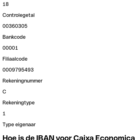
18
Controlegetal
00360305
Bankcode
00001
Filiaalcode
0009795493
Rekeningnummer
C
Rekeningtype
1
Type eigenaar
Hoe is de IBAN voor Caixa Economica