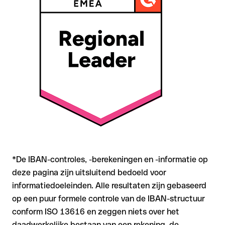
terugvordering aanzienlijk complexer en brengt kosten met
zich mee
Aanbeveling
: Controleer elke IBAN vóór een
overschrijving
met onze gratis IBAN Checker op formele juistheid, en
bevestig de IBAN bij twijfel direct bij de ontvanger. Vooral bij
grotere bedragen of nieuwe zakenrelaties is deze
zorgvuldigheid essentieel.
*De IBAN-controles, -berekeningen en -informatie op
deze pagina zijn uitsluitend bedoeld voor
informatiedoeleinden. Alle resultaten zijn gebaseerd
op een puur formele controle van de IBAN-structuur
conform ISO 13616 en zeggen niets over het
daadwerkelijke bestaan van een rekening, de