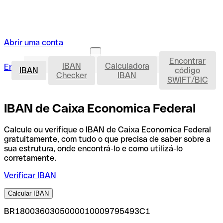
Abrir uma conta
Encontrar
IBAN
IBAN
Calculadora
Entrar
Abrir uma conta
IBAN
código
Checker
IBAN
SWIFT/BIC
IBAN de Caixa Economica Federal
Calcule ou verifique o IBAN de Caixa Economica Federal
gratuitamente, com tudo o que precisa de saber sobre a
sua estrutura, onde encontrá-lo e como utilizá-lo
corretamente.
Verificar IBAN
Calcular IBAN
BR1800360305000010009795493C1