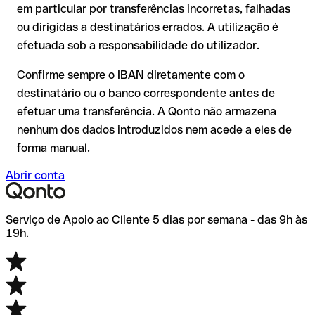
ser verificada pelo próprio Caixa Economica Federal ou
em particular por transferências incorretas, falhadas
através de uma transferência de teste.
Recomendação
: verifique cada IBAN antes de efetuar uma
ou dirigidas a destinatários errados. A utilização é
transferência com o nosso IBAN Checker gratuito e, em caso
efetuada sob a responsabilidade do utilizador.
de dúvida, confirme-o diretamente com o destinatário. Esta
precaução é especialmente importante com montantes
Confirme sempre o IBAN diretamente com o
elevados ou em novas relações comerciais.
destinatário ou o banco correspondente antes de
efetuar uma transferência. A Qonto não armazena
nenhum dos dados introduzidos nem acede a eles de
forma manual.
Abrir conta
Serviço de Apoio ao Cliente 5 dias por semana - das 9h às
19h.