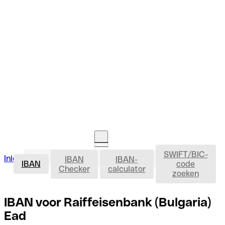
SWIFT/BIC-
IBAN
Inloggen
IBAN
IBAN-
Rekening openen
IBAN
code
Checker
calculator
zoeken
IBAN voor Raiffeisenbank (Bulgaria)
Ead