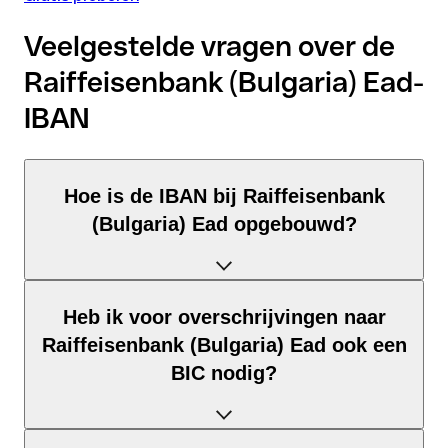
Veelgestelde vragen over de
Raiffeisenbank (Bulgaria) Ead-
IBAN
Hoe is de IBAN bij Raiffeisenbank
(Bulgaria) Ead opgebouwd?
De Bulgarije-IBAN bestaat uit precies 22 tekens en is
Heb ik voor overschrijvingen naar
opgebouwd uit drie elementen:
Raiffeisenbank (Bulgaria) Ead ook een
Landcode (positie 1–2): Bulgarije identificeert Bulgarije
BIC nodig?
volgens ISO 3166-1.
Controlegetal (positie 3–4): Berekend via de modulo-97-
methode; maakt automatische validatie mogelijk.