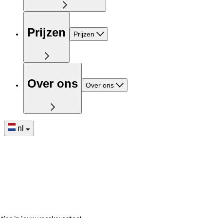
Prijzen
Prijzen
Over ons
Over ons
nl