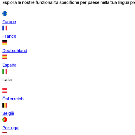
Esplora le nostre funzionalità specifiche per paese nella tua lingua pr
Europe
France
Deutschland
España
Italia
Österreich
België
Portugal