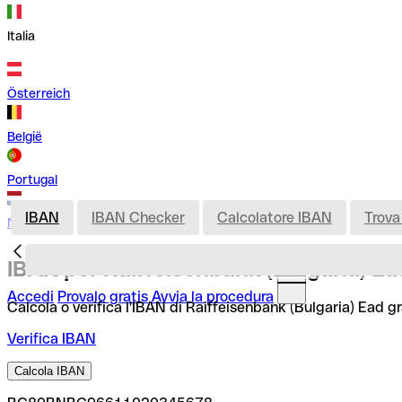
Italia
Österreich
België
Portugal
IBAN
IBAN Checker
Calcolatore IBAN
Trova
Nederland
IBAN per Raiffeisenbank (Bulgaria) Ea
Accedi
Provalo gratis
Avvia la procedura
Calcola o verifica l'IBAN di Raiffeisenbank (Bulgaria) Ead g
Verifica IBAN
Calcola IBAN