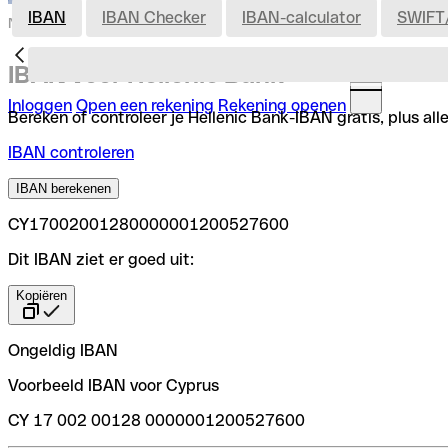
IBAN
IBAN Checker
IBAN-calculator
SWIFT
Nederland
IBAN voor Hellenic Bank
Inloggen
Open een rekening
Rekening openen
Bereken of controleer je Hellenic Bank-IBAN gratis, plus al
IBAN controleren
IBAN berekenen
CY17002001280000001200527600
Dit IBAN ziet er goed uit:
Kopiëren
Ongeldig IBAN
Voorbeeld IBAN voor Cyprus
CY 17 002 00128 0000001200527600