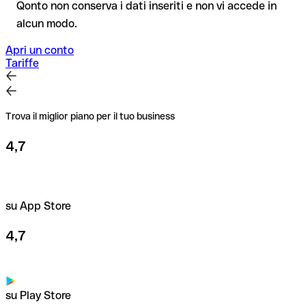
Consiglio
: verifica ogni IBAN prima di un bonifico con il nostro
Qonto non conserva i dati inseriti e non vi accede in
IBAN Checker gratuito, e in caso di dubbio confermalo con il
alcun modo.
destinatario. Questa attenzione è fondamentale soprattutto
per importi elevati o nuovi rapporti commerciali.
Apri un conto
Tariffe
Trova il miglior piano per il tuo business
4,7
su App Store
4,7
su Play Store