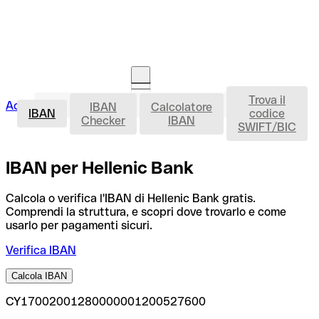
Trova il
IBAN
Accedi
IBAN
Calcolatore
Avvia la procedura
IBAN
codice
Checker
IBAN
SWIFT/BIC
IBAN per Hellenic Bank
Calcola o verifica l'IBAN di Hellenic Bank gratis.
Comprendi la struttura, e scopri dove trovarlo e come
usarlo per pagamenti sicuri.
Verifica IBAN
Calcola IBAN
CY17002001280000001200527600