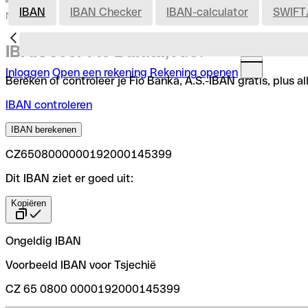
IBAN
IBAN Checker
IBAN-calculator
SWIFT
Nederland
IBAN voor Fio Banka, A.S.
Inloggen
Open een rekening
Rekening openen
Bereken of controleer je Fio Banka, A.S.-IBAN gratis, plus a
IBAN controleren
IBAN berekenen
CZ6508000000192000145399
Dit IBAN ziet er goed uit:
Kopiëren
Ongeldig IBAN
Voorbeeld IBAN voor Tsjechië
CZ 65 0800 0000192000145399