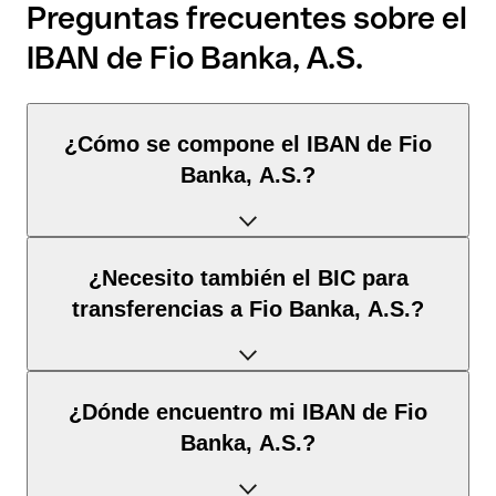
Preguntas frecuentes sobre el
IBAN de Fio Banka, A.S.
¿Cómo se compone el IBAN de Fio
Banka, A.S.?
El IBAN de Chequia tiene exactamente 24 caracteres y se
¿Necesito también el BIC para
compone de
tres elementos
:
transferencias a Fio Banka, A.S.?
Código de país
(posición 1–2): Chequia identifica
Chequia según la norma ISO 3166-1.
Depende del
destino de la transferencia
:
¿Dónde encuentro mi IBAN de Fio
Dígitos de control
(posición 3–4): Calculados mediante
el algoritmo MOD 97; permiten la validación
Banka, A.S.?
automática.
Dentro del espacio SEPA
: No. Para todas las
transferencias en euros dentro del espacio SEPA, el IBAN es
BBAN
(posición 5–24): El identificador nacional de la