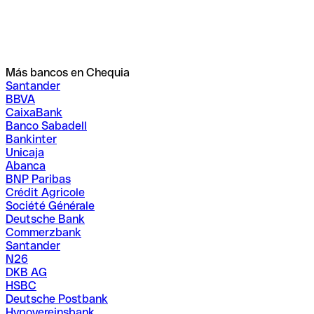
Más bancos en Chequia
Santander
BBVA
CaixaBank
Banco Sabadell
Bankinter
Unicaja
Abanca
BNP Paribas
Crédit Agricole
Société Générale
Deutsche Bank
Commerzbank
Santander
N26
DKB AG
HSBC
Deutsche Postbank
Hypovereinsbank