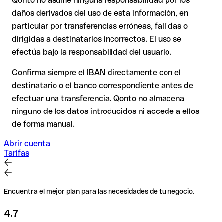
Qonto no asume ninguna responsabilidad por los
En transferencias internacionales fuera del espacio SEPA, la
daños derivados del uso de esta información, en
recuperación es considerablemente más compleja y
conlleva
particular por transferencias erróneas, fallidas o
comisiones
.
dirigidas a destinatarios incorrectos. El uso se
efectúa bajo la responsabilidad del usuario.
Recomendación
: Verifica cada IBAN antes de una
transferencia con nuestro IBAN Checker gratuito y, en caso
Confirma siempre el IBAN directamente con el
de duda, confírmalo directamente con el destinatario. Esta
destinatario o el banco correspondiente antes de
precaución es especialmente importante con importes
efectuar una transferencia. Qonto no almacena
elevados o nuevas relaciones comerciales.
ninguno de los datos introducidos ni accede a ellos
de forma manual.
Abrir cuenta
Tarifas
Encuentra el mejor plan para las necesidades de tu negocio.
4.7