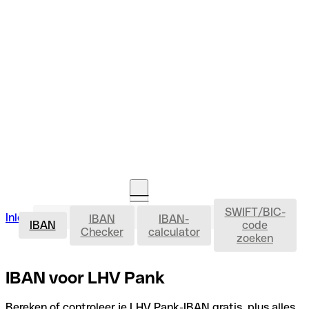
SWIFT/BIC-
IBAN
Inloggen
IBAN
IBAN-
Rekening openen
IBAN
code
Checker
calculator
zoeken
IBAN voor LHV Pank
Bereken of controleer je LHV Pank-IBAN gratis, plus alles