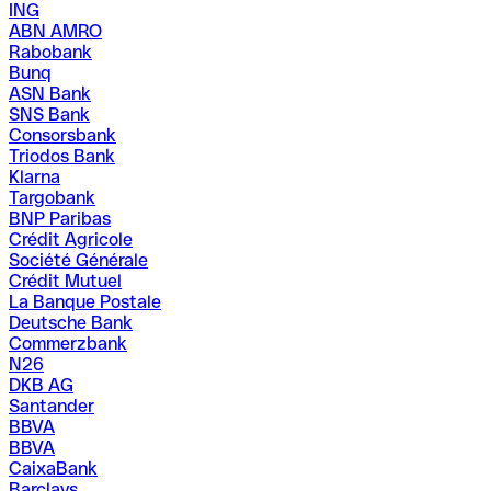
ING
ABN AMRO
Rabobank
Bunq
ASN Bank
SNS Bank
Consorsbank
Triodos Bank
Klarna
Targobank
BNP Paribas
Crédit Agricole
Société Générale
Crédit Mutuel
La Banque Postale
Deutsche Bank
Commerzbank
N26
DKB AG
Santander
BBVA
BBVA
CaixaBank
Barclays