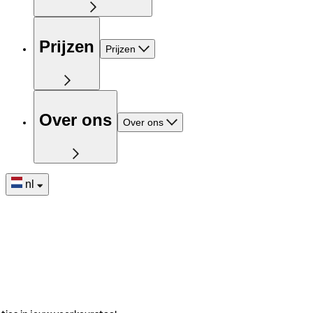
Prijzen
Prijzen
Over ons
Over ons
nl