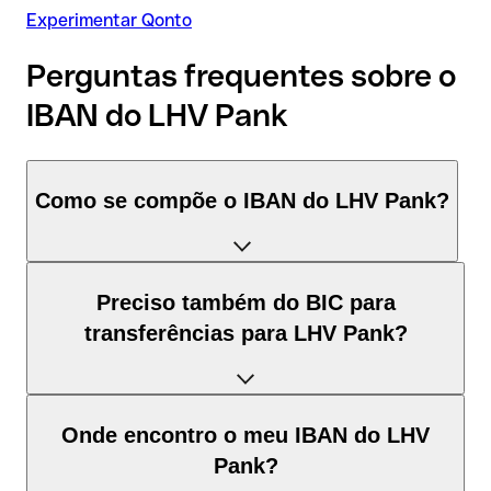
Experimentar Qonto
Perguntas frequentes sobre o
IBAN do LHV Pank
Como se compõe o IBAN do LHV Pank?
O IBAN de Estónia tem exatamente 20 caracteres e é
Preciso também do BIC para
composto por três elementos:
transferências para LHV Pank?
Código de país (posição 1–2): Estónia identifica Estónia
segundo a norma ISO 3166-1.
Depende do destino da transferência:
Onde encontro o meu IBAN do LHV
Dígitos de controlo (posição 3–4): calculados pelo método
Pank?
módulo 97; permitem a validação automática.