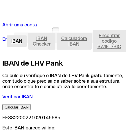
Abrir uma conta
Encontrar
IBAN
IBAN
Calculadora
Entrar
Abrir uma conta
IBAN
código
Checker
IBAN
SWIFT/BIC
IBAN de LHV Pank
Calcule ou verifique o IBAN de LHV Pank gratuitamente,
com tudo o que precisa de saber sobre a sua estrutura,
onde encontrá-lo e como utilizá-lo corretamente.
Verificar IBAN
Calcular IBAN
EE382200221020145685
Este IBAN parece válido: