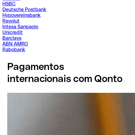
HSBC
Deutsche Postbank
Hypovereinsbank
Revolut
Intesa Sanpaolo
Unicredit
Barclays
ABN AMRO
Rabobank
Pagamentos
internacionais com Qonto