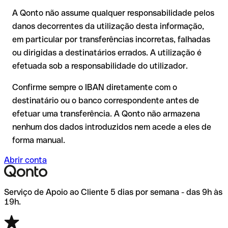
Recomendação
: peça ao destinatário que confirme o IBAN
Em transferências internacionais fora do espaço SEPA, a
A Qonto não assume qualquer responsabilidade pelos
por escrito, especialmente em novas relações comerciais ou
recuperação é consideravelmente mais complexa e implica
com montantes elevados. A existência de uma conta só pode
danos decorrentes da utilização desta informação,
comissões adicionais.
ser verificada pelo próprio LHV Pank ou através de uma
em particular por transferências incorretas, falhadas
transferência de teste.
Recomendação
: verifique cada IBAN antes de efetuar uma
ou dirigidas a destinatários errados. A utilização é
transferência com o nosso IBAN Checker gratuito e, em caso
efetuada sob a responsabilidade do utilizador.
de dúvida, confirme-o diretamente com o destinatário. Esta
precaução é especialmente importante com montantes
Confirme sempre o IBAN diretamente com o
elevados ou em novas relações comerciais.
destinatário ou o banco correspondente antes de
efetuar uma transferência. A Qonto não armazena
nenhum dos dados introduzidos nem acede a eles de
forma manual.
Abrir conta
Serviço de Apoio ao Cliente 5 dias por semana - das 9h às
19h.