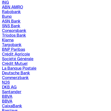
ING
ABN AMRO
Rabobank
Bunq
ASN Bank
SNS Bank
Consorsbank
Triodos Bank
Klarna
Targobank
BNP Paribas
Crédit Agricole
Société Générale
Crédit Mutuel
La Banque Postale
Deutsche Bank
Commerzbank
N26
DKB AG
Santander
BBVA
BBVA
CaixaBank
Barclays