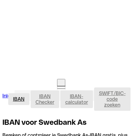
SWIFT/BIC-
IBAN
Inloggen
IBAN
IBAN-
Rekening openen
IBAN
code
Checker
calculator
zoeken
IBAN voor Swedbank As
Bereken of controleer je Swedbank As-IBAN gratis, plus