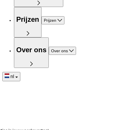
Prijzen
Prijzen
Over ons
Over ons
nl