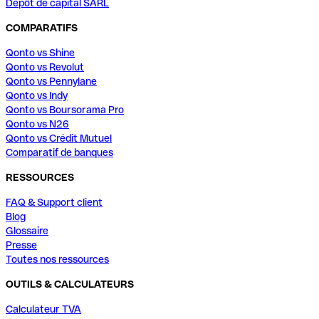
Dépôt de capital SARL
COMPARATIFS
Qonto vs Shine
Qonto vs Revolut
Qonto vs Pennylane
Qonto vs Indy
Qonto vs Boursorama Pro
Qonto vs N26
Qonto vs Crédit Mutuel
Comparatif de banques
RESSOURCES
FAQ & Support client
Blog
Glossaire
Presse
Toutes nos ressources
OUTILS & CALCULATEURS
Calculateur TVA