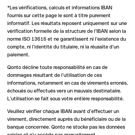
commerciale ou un montant important. L'existence d'un
Renseignez-vous à l'avance auprès de Swedbank As sur les
compte ne peut être vérifiée que par Swedbank As elle-même
*Les vérifications, calculs et informations IBAN
conditions en vigueur.
ou par un virement test.
Dans ce cas :
fournis sur cette page le sont à titre purement
informatif. Les résultats reposent uniquement sur une
la banque réceptrice doit coopérer au retour des fonds
vérification formelle de la structure de l’IBAN selon la
votre banque peut initier une procédure de rappel sur
norme ISO 13616 et ne garantissent ni l’existence du
demande
compte, ni l’identité du titulaire, ni la réussite d’un
le remboursement n’est pas garanti, surtout si les fonds ont
paiement.
déjà été retirés
pour les virements hors SEPA, la récupération est plus
Qonto décline toute responsabilité en cas de
complexe et peut entraîner des frais
dommages résultant de l’utilisation de ces
informations, notamment en cas de virements erronés,
Recommandation
: vérifiez systématiquement chaque IBAN
avant un virement (via un outil de vérification) et confirmez-le
échoués ou effectués vers un mauvais destinataire.
directement auprès du bénéficiaire en cas de doute. Cette
L’utilisation se fait sous votre entière responsabilité.
précaution est essentielle, en particulier pour des montants
élevés ou de nouvelles relations commerciales.
Veuillez vérifier chaque IBAN avant d’effectuer un
virement, directement auprès du bénéficiaire ou de la
banque concernée. Qonto ne stocke pas les données
saisies et n’y accède pas manuellement.