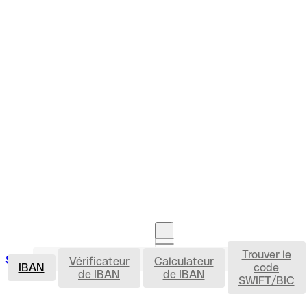
Trouver le
IBAN
Se connecter
Vérificateur
Calculateur
Ouvrir un compte
IBAN
code
de IBAN
de IBAN
SWIFT/BIC