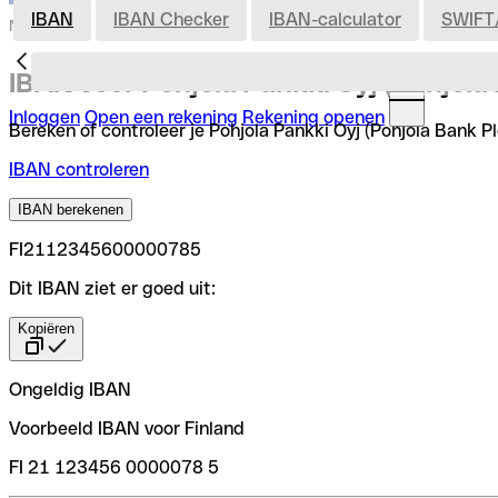
IBAN
IBAN Checker
IBAN-calculator
SWIFT
Nederland
IBAN voor Pohjola Pankki Oyj (Pohjola
Inloggen
Open een rekening
Rekening openen
Bereken of controleer je Pohjola Pankki Oyj (Pohjola Bank Pl
IBAN controleren
IBAN berekenen
FI2112345600000785
Dit IBAN ziet er goed uit:
Kopiëren
Ongeldig IBAN
Voorbeeld IBAN voor Finland
FI 21 123456 0000078 5