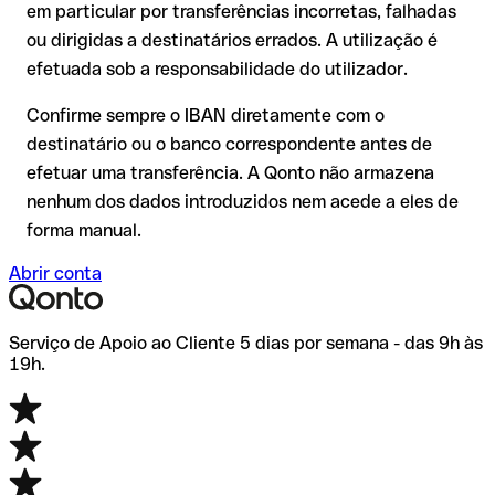
em particular por transferências incorretas, falhadas
Plc) ou através de uma transferência de teste.
Recomendação
: verifique cada IBAN antes de efetuar uma
ou dirigidas a destinatários errados. A utilização é
transferência com o nosso IBAN Checker gratuito e, em caso
efetuada sob a responsabilidade do utilizador.
de dúvida, confirme-o diretamente com o destinatário. Esta
precaução é especialmente importante com montantes
Confirme sempre o IBAN diretamente com o
elevados ou em novas relações comerciais.
destinatário ou o banco correspondente antes de
efetuar uma transferência. A Qonto não armazena
nenhum dos dados introduzidos nem acede a eles de
forma manual.
Abrir conta
Serviço de Apoio ao Cliente 5 dias por semana - das 9h às
19h.