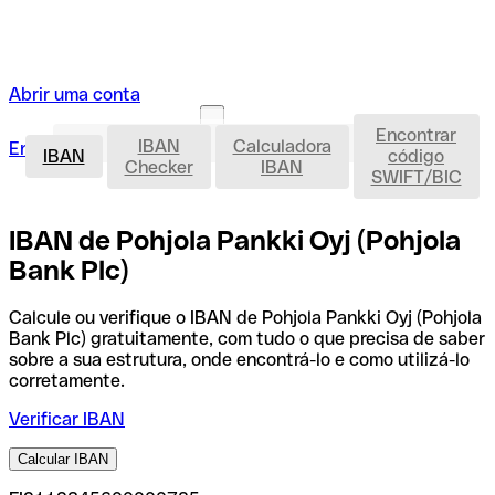
Abrir uma conta
Encontrar
IBAN
IBAN
Calculadora
Entrar
Abrir uma conta
IBAN
código
Checker
IBAN
SWIFT/BIC
IBAN de Pohjola Pankki Oyj (Pohjola
Bank Plc)
Calcule ou verifique o IBAN de Pohjola Pankki Oyj (Pohjola
Bank Plc) gratuitamente, com tudo o que precisa de saber
sobre a sua estrutura, onde encontrá-lo e como utilizá-lo
corretamente.
Verificar IBAN
Calcular IBAN