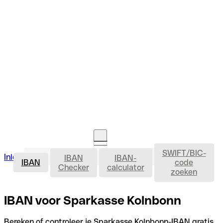
SWIFT/BIC-
IBAN
Inloggen
IBAN
IBAN-
Rekening openen
IBAN
code
Checker
calculator
zoeken
IBAN voor Sparkasse Kolnbonn
Bereken of controleer je Sparkasse Kolnbonn-IBAN gratis,