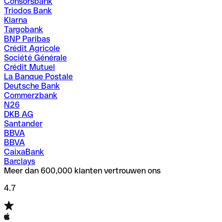
Consorsbank
Triodos Bank
Klarna
Targobank
BNP Paribas
Crédit Agricole
Société Générale
Crédit Mutuel
La Banque Postale
Deutsche Bank
Commerzbank
N26
DKB AG
Santander
BBVA
BBVA
CaixaBank
Barclays
Meer dan 600,000 klanten vertrouwen ons
4.7