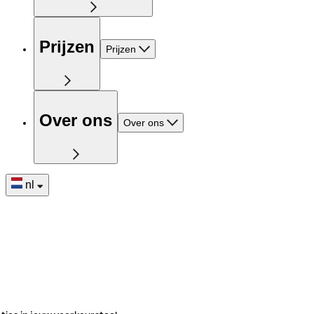
Prijzen
Prijzen
Over ons
Over ons
nl