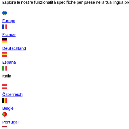
Esplora le nostre funzionalità specifiche per paese nella tua lingua pr
Europe
France
Deutschland
España
Italia
Österreich
België
Portugal