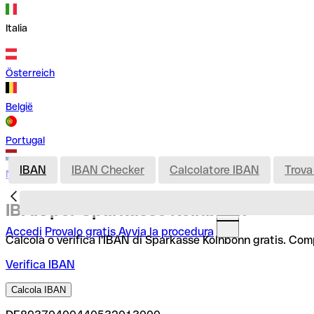
Italia
Österreich
België
Portugal
IBAN
IBAN Checker
Calcolatore IBAN
Trova
Nederland
IBAN per Sparkasse Kolnbonn
Accedi
Provalo gratis
Avvia la procedura
Calcola o verifica l'IBAN di Sparkasse Kolnbonn gratis. Comp
Verifica IBAN
Calcola IBAN