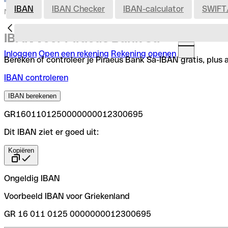
IBAN
IBAN Checker
IBAN-calculator
SWIFT
Nederland
IBAN voor Piraeus Bank Sa
Inloggen
Open een rekening
Rekening openen
Bereken of controleer je Piraeus Bank Sa-IBAN gratis, plus 
IBAN controleren
IBAN berekenen
GR1601101250000000012300695
Dit IBAN ziet er goed uit:
Kopiëren
Ongeldig IBAN
Voorbeeld IBAN voor Griekenland
GR 16 011 0125 0000000012300695