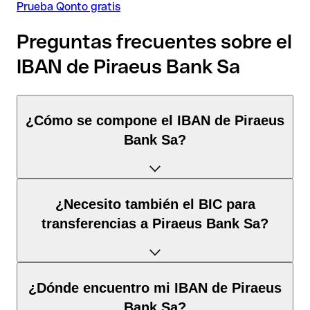
Prueba Qonto gratis
Preguntas frecuentes sobre el
IBAN de Piraeus Bank Sa
¿Cómo se compone el IBAN de Piraeus
Bank Sa?
El IBAN de Grecia tiene exactamente 27 caracteres y se
¿Necesito también el BIC para
compone de
tres elementos
:
transferencias a Piraeus Bank Sa?
Código de país
(posición 1–2): Grecia identifica Grecia
según la norma ISO 3166-1.
Depende del
destino de la transferencia
:
¿Dónde encuentro mi IBAN de Piraeus
Dígitos de control
(posición 3–4): Calculados mediante
el algoritmo MOD 97; permiten la validación
Bank Sa?