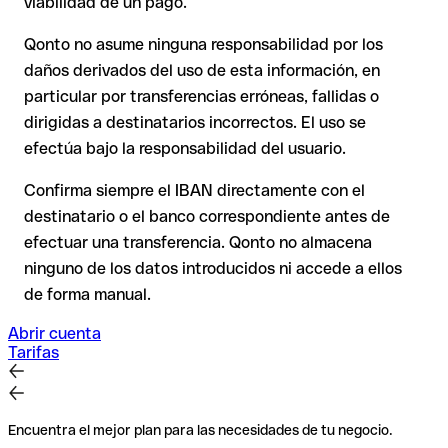
viabilidad de un pago.
puede verificarla el propio Piraeus Bank Sa o mediante una
transferencia de prueba.
Qonto no asume ninguna responsabilidad por los
En transferencias internacionales fuera del espacio SEPA, la
daños derivados del uso de esta información, en
recuperación es considerablemente más compleja y
conlleva
particular por transferencias erróneas, fallidas o
comisiones
.
dirigidas a destinatarios incorrectos. El uso se
efectúa bajo la responsabilidad del usuario.
Recomendación
: Verifica cada IBAN antes de una
transferencia con nuestro IBAN Checker gratuito y, en caso
Confirma siempre el IBAN directamente con el
de duda, confírmalo directamente con el destinatario. Esta
destinatario o el banco correspondiente antes de
precaución es especialmente importante con importes
efectuar una transferencia. Qonto no almacena
elevados o nuevas relaciones comerciales.
ninguno de los datos introducidos ni accede a ellos
de forma manual.
Abrir cuenta
Tarifas
Encuentra el mejor plan para las necesidades de tu negocio.