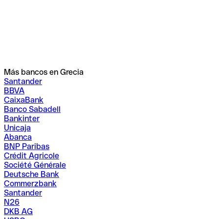
Más bancos en Grecia
Santander
BBVA
CaixaBank
Banco Sabadell
Bankinter
Unicaja
Abanca
BNP Paribas
Crédit Agricole
Société Générale
Deutsche Bank
Commerzbank
Santander
N26
DKB AG