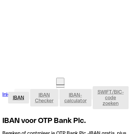
SWIFT/BIC-
IBAN
Inloggen
IBAN
IBAN-
Rekening openen
IBAN
code
Checker
calculator
zoeken
IBAN voor OTP Bank Plc.
Bereken of controleer je OTP Bank Plc.-IBAN gratis, plus