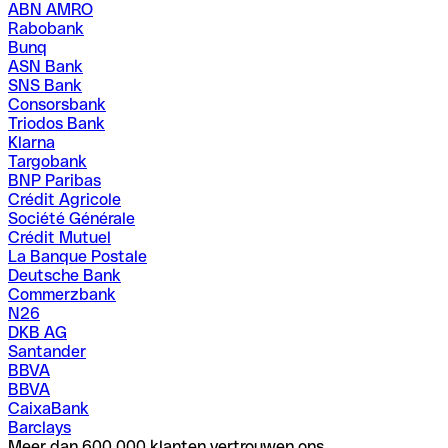
ABN AMRO
Rabobank
Bunq
ASN Bank
SNS Bank
Consorsbank
Triodos Bank
Klarna
Targobank
BNP Paribas
Crédit Agricole
Société Générale
Crédit Mutuel
La Banque Postale
Deutsche Bank
Commerzbank
N26
DKB AG
Santander
BBVA
BBVA
CaixaBank
Barclays
Meer dan 600,000 klanten vertrouwen ons