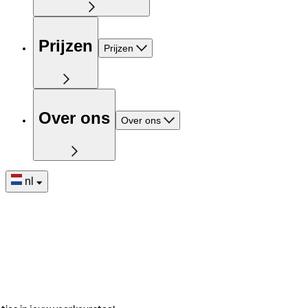
Prijzen
Prijzen
Over ons
Over ons
nl