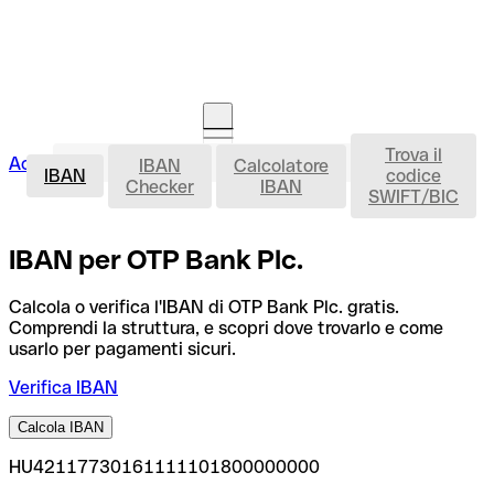
Trova il
IBAN
Accedi
IBAN
Calcolatore
Avvia la procedura
IBAN
codice
Checker
IBAN
SWIFT/BIC
IBAN per OTP Bank Plc.
Calcola o verifica l'IBAN di OTP Bank Plc. gratis.
Comprendi la struttura, e scopri dove trovarlo e come
usarlo per pagamenti sicuri.
Verifica IBAN
Calcola IBAN
HU42117730161111101800000000