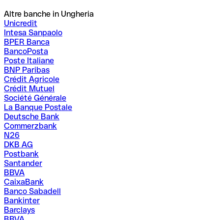
Altre banche in Ungheria
Unicredit
Intesa Sanpaolo
BPER Banca
BancoPosta
Poste Italiane
BNP Paribas
Crédit Agricole
Crédit Mutuel
Société Générale
La Banque Postale
Deutsche Bank
Commerzbank
N26
DKB AG
Postbank
Santander
BBVA
CaixaBank
Banco Sabadell
Bankinter
Barclays
BBVA