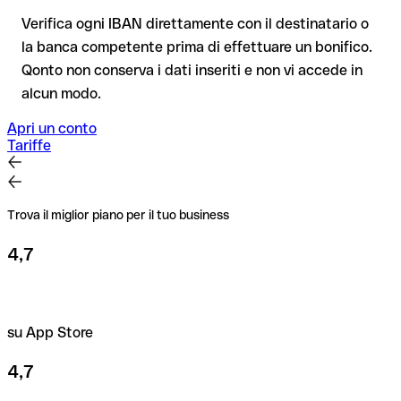
tua, e non si applica ai bonifici al di fuori dell'area SEPA.
di prova.
Verifica ogni IBAN direttamente con il destinatario o
la banca competente prima di effettuare un bonifico.
Consiglio
: verifica ogni IBAN prima di un bonifico con il nostro
Qonto non conserva i dati inseriti e non vi accede in
IBAN Checker gratuito, e in caso di dubbio confermalo con il
alcun modo.
destinatario. Questa attenzione è fondamentale soprattutto
per importi elevati o nuovi rapporti commerciali.
Apri un conto
Tariffe
Trova il miglior piano per il tuo business
4,7
su App Store
4,7