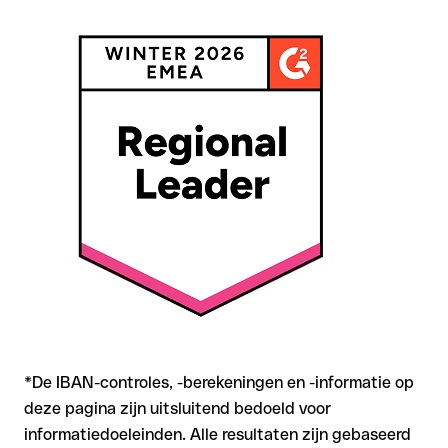
de ontvanger het geld al heeft opgenomen
Bij internationale overschrijvingen buiten SEPA is
terugvordering aanzienlijk complexer en brengt kosten met
zich mee
Aanbeveling
: Controleer elke IBAN vóór een
overschrijving
met onze gratis IBAN Checker op formele juistheid, en
bevestig de IBAN bij twijfel direct bij de ontvanger. Vooral bij
grotere bedragen of nieuwe zakenrelaties is deze
zorgvuldigheid essentieel.
*De IBAN-controles, -berekeningen en -informatie op
deze pagina zijn uitsluitend bedoeld voor
informatiedoeleinden. Alle resultaten zijn gebaseerd