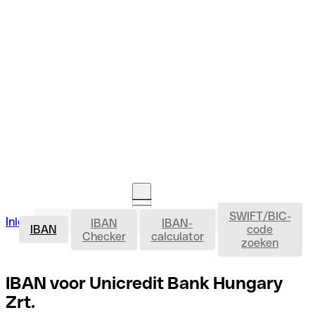
SWIFT/BIC-
IBAN
Inloggen
IBAN
IBAN-
Rekening openen
IBAN
code
Checker
calculator
zoeken
IBAN voor Unicredit Bank Hungary
Zrt.