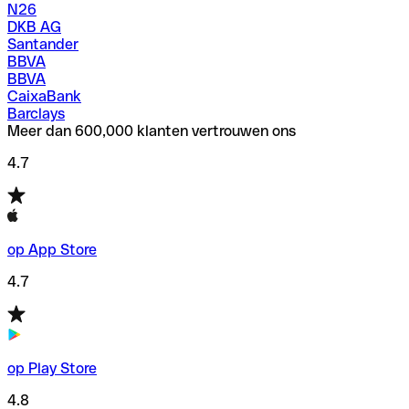
N26
DKB AG
Santander
BBVA
BBVA
CaixaBank
Barclays
Meer dan 600,000 klanten vertrouwen ons
4.7
op App Store
4.7
op Play Store
4.8