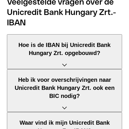
Veelgestelde vragen over de
Unicredit Bank Hungary Zrt.-
IBAN
Hoe is de IBAN bij Unicredit Bank
Hungary Zrt. opgebouwd?
De Hongarije-IBAN bestaat uit precies 28 tekens en is
Heb ik voor overschrijvingen naar
opgebouwd uit drie elementen:
Unicredit Bank Hungary Zrt. ook een
Landcode (positie 1–2): Hongarije identificeert Hongarije
BIC nodig?
volgens ISO 3166-1.
Controlegetal (positie 3–4): Berekend via de modulo-97-
methode; maakt automatische validatie mogelijk.
Dat hangt af van de bestemming van je overschrijving:
Waar vind ik mijn Unicredit Bank
BBAN (positie 5–28): De nationale rekeningidentificatie –