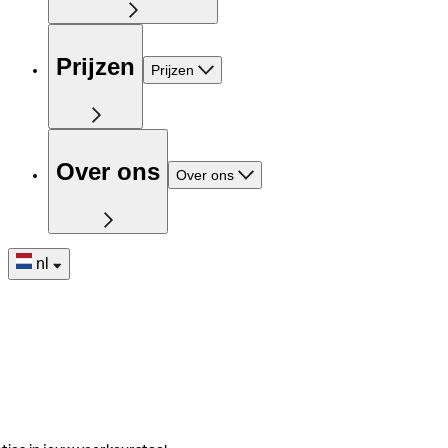
Prijzen
Prijzen
Over ons
Over ons
nl